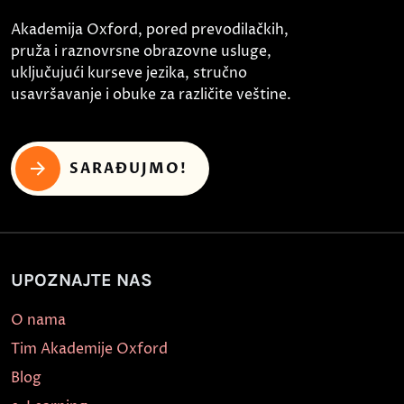
Akademija Oxford, pored prevodilačkih,
pruža i raznovrsne obrazovne usluge,
uključujući kurseve jezika, stručno
usavršavanje i obuke za različite veštine.
SARAĐUJMO!
UPOZNAJTE NAS
O nama
Tim Akademije Oxford
Blog