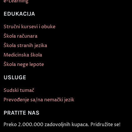
e-Learning
EDUKACIJA
Stručni kursevi i obuke
Škola računara
Škola stranih jezika
Medicinska škola
Škola nege lepote
USLUGE
Sudski tumač
Prevođenje sa/na nemački jezik
PRATITE NAS
Preko 2.000.000 zadovoljnih kupaca. Pridružite se!