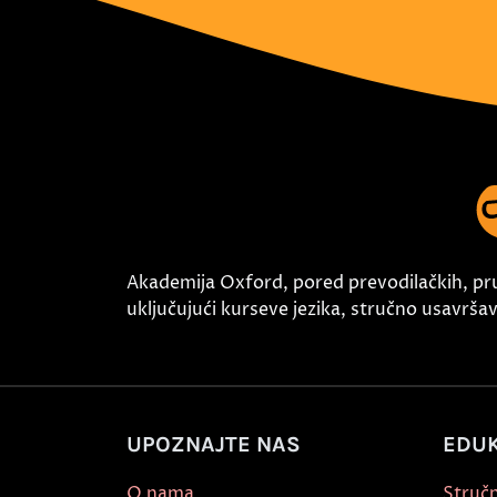
Akademija Oxford, pored prevodilačkih, pr
uključujući kurseve jezika, stručno usavršava
UPOZNAJTE NAS
EDUK
O nama
Stručn