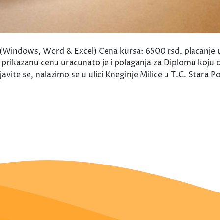
Windows, Word & Excel) Cena kursa: 6500 rsd, placanje u 
 prikazanu cenu uracunato je i polaganja za Diplomu koju d
avite se, nalazimo se u ulici Kneginje Milice u T.C. Stara Pos