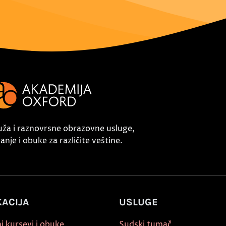
uža i raznovrsne obrazovne usluge,
nje i obuke za različite veštine.
ACIJA
USLUGE
i kursevi i obuke
Sudski tumač