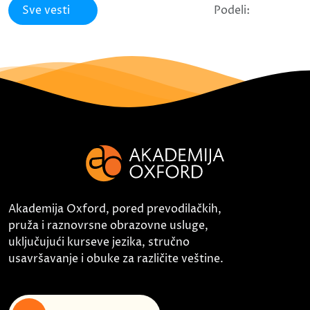
Sve vesti
Podeli:
Akademija Oxford, pored prevodilačkih,
pruža i raznovrsne obrazovne usluge,
uključujući kurseve jezika, stručno
usavršavanje i obuke za različite veštine.