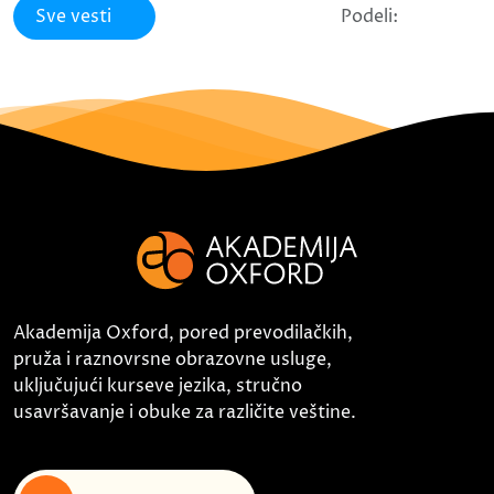
Sve vesti
Podeli:
Akademija Oxford, pored prevodilačkih,
pruža i raznovrsne obrazovne usluge,
uključujući kurseve jezika, stručno
usavršavanje i obuke za različite veštine.