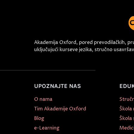
Akademija Oxford, pored prevodilačkih, pr
uključujući kurseve jezika, stručno usavršava
UPOZNAJTE NAS
EDUK
O nama
Stručn
Tim Akademije Oxford
Škola
Blog
Škola 
e-Learning
Medic