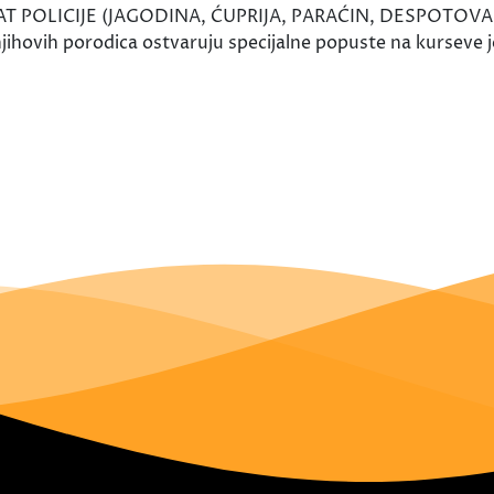
POLICIJE (JAGODINA, ĆUPRIJA, PARAĆIN, DESPOTOVAC) sk
i njihovih porodica ostvaruju specijalne popuste na kurseve 