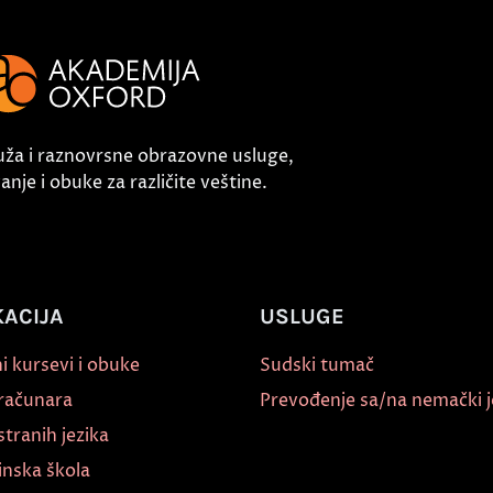
uža i raznovrsne obrazovne usluge,
nje i obuke za različite veštine.
ACIJA
USLUGE
i kursevi i obuke
Sudski tumač
 računara
Prevođenje sa/na nemački j
stranih jezika
inska škola