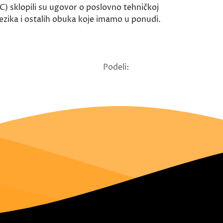
lopili su ugovor o poslovno tehničkoj
jezika i ostalih obuka koje imamo u ponudi.
Podeli: