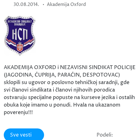
•
30.08.2014.
Akademija Oxford
AKADEMIJA OXFORD i NEZAVISNI SINDIKAT POLICIJE
(JAGODINA, ĆUPRIJA, PARAĆIN, DESPOTOVAC)
sklopili su ugovor o poslovno tehničkoj saradnji, gde
svi članovi sindikata i članovi njihovih porodica
ostvaruju specijalne popuste na kurseve jezika i ostalih
obuka koje imamo u ponudi. Hvala na ukazanom
poverenju!!!
Sve vesti
Podeli: