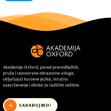
Akademija Oxford, pored prevodilačkih,
pruža i raznovrsne obrazovne usluge,
uključujući kurseve jezika, stručno
usavršavanje i obuke za različite veštine.
SARAĐUJMO!