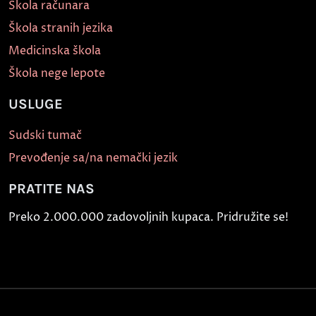
Škola računara
Škola stranih jezika
Medicinska škola
Škola nege lepote
USLUGE
Sudski tumač
Prevođenje sa/na nemački jezik
PRATITE NAS
Preko 2.000.000 zadovoljnih kupaca. Pridružite se!