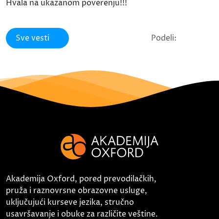
Hvala na ukazanom poverenju!!!
Sve vesti
Podeli:
Akademija Oxford, pored prevodilačkih,
pruža i raznovrsne obrazovne usluge,
uključujući kurseve jezika, stručno
usavršavanje i obuke za različite veštine.