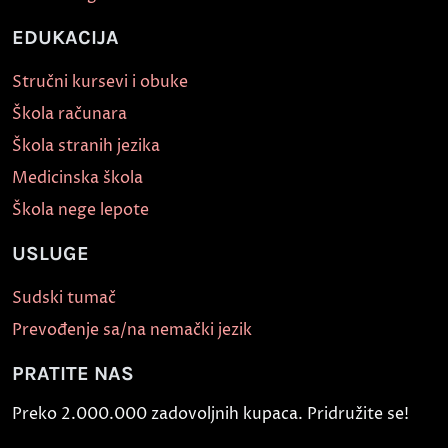
EDUKACIJA
Stručni kursevi i obuke
Škola računara
Škola stranih jezika
Medicinska škola
Škola nege lepote
USLUGE
Sudski tumač
Prevođenje sa/na nemački jezik
PRATITE NAS
Preko 2.000.000 zadovoljnih kupaca. Pridružite se!