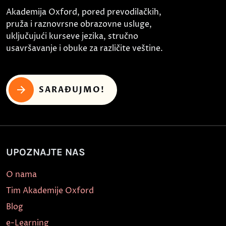
Akademija Oxford, pored prevodilačkih,
pruža i raznovrsne obrazovne usluge,
uključujući kurseve jezika, stručno
usavršavanje i obuke za različite veštine.
SARAĐUJMO!
UPOZNAJTE NAS
O nama
Tim Akademije Oxford
Blog
e-Learning