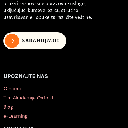
pruža i raznovrsne obrazovne usluge,
uključujući kurseve jezika, stručno
usavršavanje i obuke za različite veštine.
SARAĐUJMO!
UPOZNAJTE NAS
O nama
Tim Akademije Oxford
Blog
e-Learning