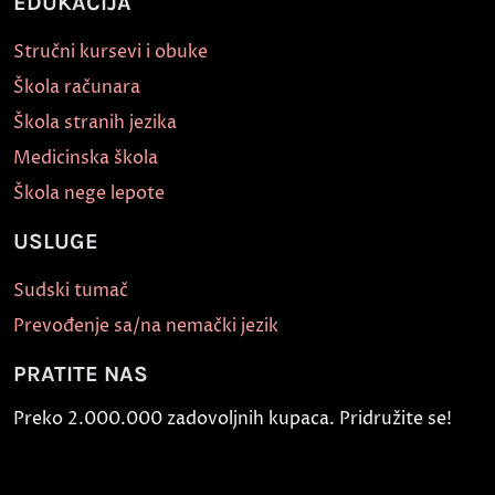
EDUKACIJA
Stručni kursevi i obuke
Škola računara
Škola stranih jezika
Medicinska škola
Škola nege lepote
USLUGE
Sudski tumač
Prevođenje sa/na nemački jezik
PRATITE NAS
Preko 2.000.000 zadovoljnih kupaca. Pridružite se!