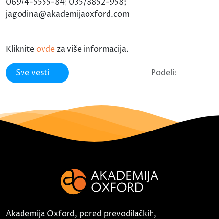
069/4-5555-84; 035/8852-958;
jagodina@akademijaoxford.com
Kliknite
ovde
za više informacija.
Sve vesti
Podeli:
Akademija Oxford, pored prevodilačkih,