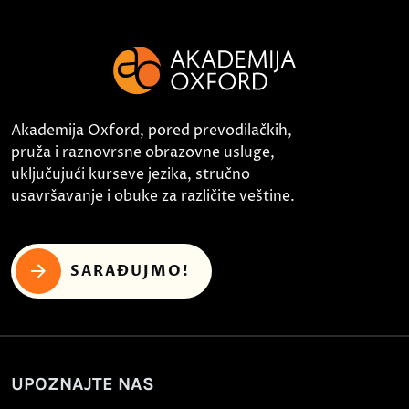
Akademija Oxford, pored prevodilačkih,
pruža i raznovrsne obrazovne usluge,
uključujući kurseve jezika, stručno
usavršavanje i obuke za različite veštine.
SARAĐUJMO!
UPOZNAJTE NAS