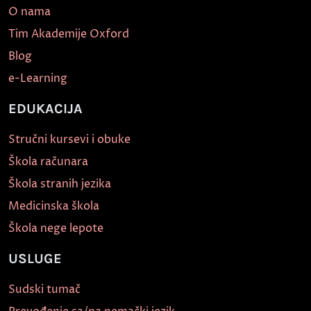
O nama
Tim Akademije Oxford
Blog
e-Learning
EDUKACIJA
Stručni kursevi i obuke
Škola računara
Škola stranih jezika
Medicinska škola
Škola nege lepote
USLUGE
Sudski tumač