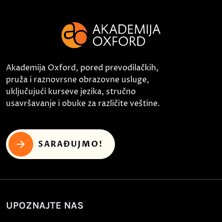
Akademija Oxford, pored prevodilačkih,
pruža i raznovrsne obrazovne usluge,
uključujući kurseve jezika, stručno
usavršavanje i obuke za različite veštine.
SARAĐUJMO!
UPOZNAJTE NAS