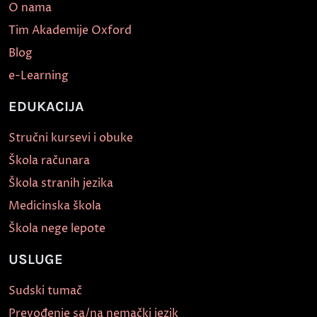
O nama
Tim Akademije Oxford
Blog
e-Learning
EDUKACIJA
Stručni kursevi i obuke
Škola računara
Škola stranih jezika
Medicinska škola
Škola nege lepote
USLUGE
Sudski tumač
Prevođenje sa/na nemački jezik