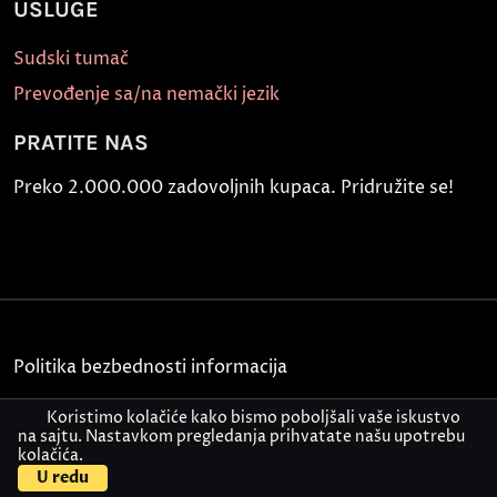
USLUGE
Sudski tumač
Prevođenje sa/na nemački jezik
PRATITE NAS
Preko 2.000.000 zadovoljnih kupaca. Pridružite se!
Politika bezbednosti informacija
Kontakt
Koristimo kolačiće kako bismo poboljšali vaše iskustvo
na sajtu. Nastavkom pregledanja prihvatate našu upotrebu
kolačića.
© Akademija Oxford 2026.
U redu