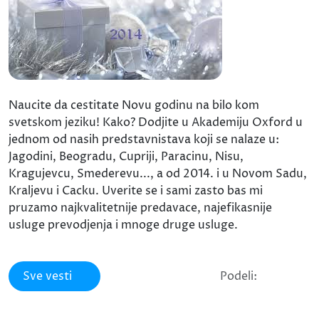
Naucite da cestitate Novu godinu na bilo kom
svetskom jeziku! Kako? Dodjite u Akademiju Oxford u
jednom od nasih predstavnistava koji se nalaze u:
Jagodini, Beogradu, Cupriji, Paracinu, Nisu,
Kragujevcu, Smederevu..., a od 2014. i u Novom Sadu,
Kraljevu i Cacku. Uverite se i sami zasto bas mi
pruzamo najkvalitetnije predavace, najefikasnije
usluge prevodjenja i mnoge druge usluge.
Sve vesti
Podeli: