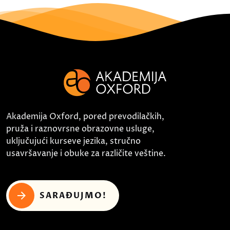
Akademija Oxford, pored prevodilačkih,
pruža i raznovrsne obrazovne usluge,
uključujući kurseve jezika, stručno
usavršavanje i obuke za različite veštine.
SARAĐUJMO!