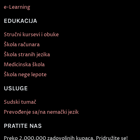
e-Learning
EDUKACIJA
Stručni kursevi i obuke
Škola računara
Škola stranih jezika
Medicinska škola
Škola nege lepote
USLUGE
Sudski tumač
Prevođenje sa/na nemački jezik
PRATITE NAS
Preko 2.000.000 zadovoljnih kupaca. Pridružite se!