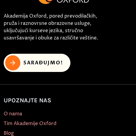
Akademija Oxford, pored prevodilačkih,
pruža i raznovrsne obrazovne usluge,
uključujući kurseve jezika, stručno
usavršavanje i obuke za različite veštine.
SARAĐUJMO!
UPOZNAJTE NAS
O nama
Tim Akademije Oxford
Blog