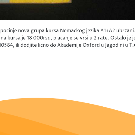
ocinje nova grupa kursa Nemackog jezika A1+A2 ubrzani. 
a kursa je 18 000rsd, placanje se vrsi u 2 rate. Ostalo je 
0584, ili dodjite licno do Akademije Oxford u Jagodini u T.C.