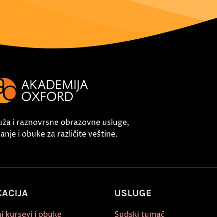
uža i raznovrsne obrazovne usluge,
nje i obuke za različite veštine.
ACIJA
USLUGE
i kursevi i obuke
Sudski tumač