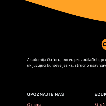
Akademija Oxford, pored prevodilačkih, pr
uključujući kurseve jezika, stručno usavršava
UPOZNAJTE NAS
EDUK
O nama
Stručn