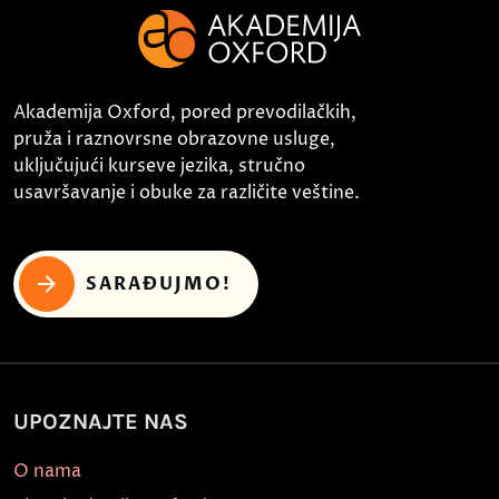
Akademija Oxford, pored prevodilačkih,
pruža i raznovrsne obrazovne usluge,
uključujući kurseve jezika, stručno
usavršavanje i obuke za različite veštine.
SARAĐUJMO!
UPOZNAJTE NAS
O nama