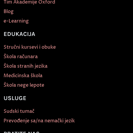
Tim Akademije Oxford
Blog
e-Learning
EDUKACIJA
Stručni kursevi i obuke
Škola računara
Škola stranih jezika
Medicinska škola
Škola nege lepote
USLUGE
Sudski tumač
Prevođenje sa/na nemački jezik