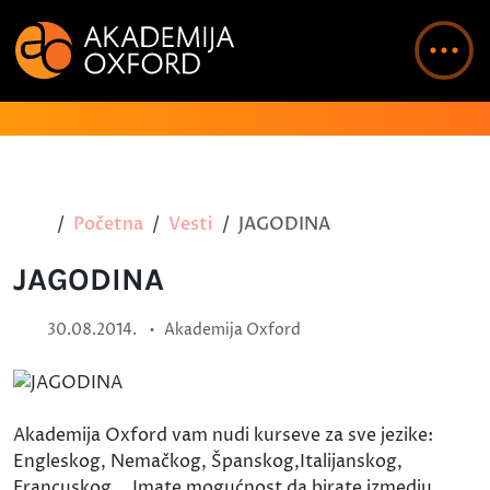
Početna
Vesti
JAGODINA
JAGODINA
•
30.08.2014.
Akademija Oxford
Akademija Oxford vam nudi kurseve za sve jezike:
Engleskog, Nemačkog, Španskog,Italijanskog,
Francuskog... Imate mogućnost da birate izmedju