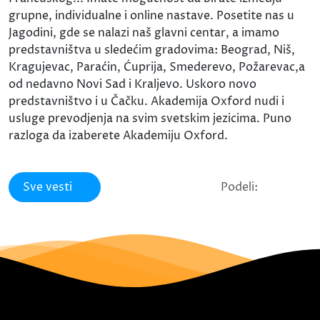
grupne, individualne i online nastave. Posetite nas u
Jagodini, gde se nalazi naš glavni centar, a imamo
predstavništva u sledećim gradovima: Beograd, Niš,
Kragujevac, Paraćin, Ćuprija, Smederevo, Požarevac,a
od nedavno Novi Sad i Kraljevo. Uskoro novo
predstavništvo i u Čačku. Akademija Oxford nudi i
usluge prevodjenja na svim svetskim jezicima. Puno
razloga da izaberete Akademiju Oxford.
Sve vesti
Podeli: