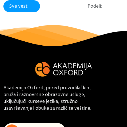
Sve vesti
Podeli:
Akademija Oxford, pored prevodilačkih,
pruža i raznovrsne obrazovne usluge,
uključujući kurseve jezika, stručno
usavršavanje i obuke za različite veštine.