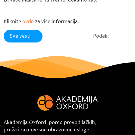
Kliknite
ovde
za više informacija.
Sve vesti
Podeli:
Akademija Oxford, pored prevodilačkih,
pruža i raznovrsne obrazovne usluge,