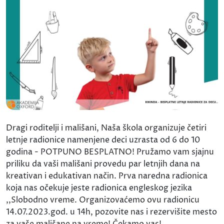
Dragi roditelji i mališani, Naša škola organizuje četiri
letnje radionice namenjene deci uzrasta od 6 do 10
godina - POTPUNO BESPLATNO! Pružamo vam sjajnu
priliku da vaši mališani provedu par letnjih dana na
kreativan i edukativan način. Prva naredna radionica
koja nas očekuje jeste radionica engleskog jezika
,,Slobodno vreme. Organizovaćemo ovu radionicu
14.07.2023.god. u 14h, pozovite nas i rezervišite mesto
za vaše mališane na vreme! Čekamo vas!