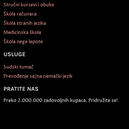
Stručni kursevi i obuke
Škola računara
Škola stranih jezika
Medicinska škola
Škola nege lepote
USLUGE
Sudski tumač
Prevođenje sa/na nemački jezik
PRATITE NAS
Preko 2.000.000 zadovoljnih kupaca. Pridružite se!