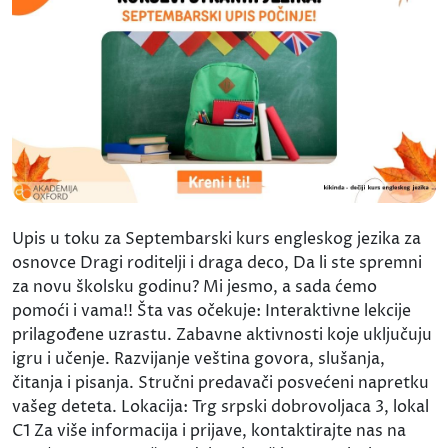
Upis u toku za Septembarski kurs engleskog jezika za
osnovce Dragi roditelji i draga deco, Da li ste spremni
za novu školsku godinu? Mi jesmo, a sada ćemo
pomoći i vama!! Šta vas očekuje: Interaktivne lekcije
prilagođene uzrastu. Zabavne aktivnosti koje uključuju
igru i učenje. Razvijanje veština govora, slušanja,
čitanja i pisanja. Stručni predavači posvećeni napretku
vašeg deteta. Lokacija: Trg srpski dobrovoljaca 3, lokal
C1 Za više informacija i prijave, kontaktirajte nas na