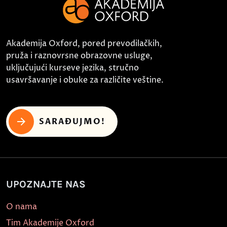
Akademija Oxford, pored prevodilačkih,
pruža i raznovrsne obrazovne usluge,
uključujući kurseve jezika, stručno
usavršavanje i obuke za različite veštine.
SARAĐUJMO!
UPOZNAJTE NAS
O nama
Tim Akademije Oxford