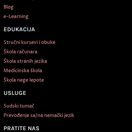
Blog
e-Learning
EDUKACIJA
Stručni kursevi i obuke
Škola računara
Škola stranih jezika
Medicinska škola
Škola nege lepote
USLUGE
Sudski tumač
Prevođenje sa/na nemački jezik
PRATITE NAS