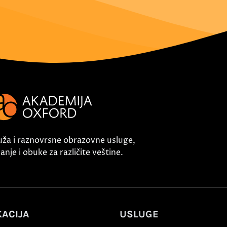
uža i raznovrsne obrazovne usluge,
nje i obuke za različite veštine.
ACIJA
USLUGE