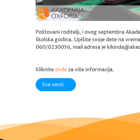
Poštovani roditelji, i ovog septembra Akade
školska godina. Upišite svoje dete na vreme
060/0230056, mail adresa je kikinda@akadem
Kliknite
ovde
za više informacija.
Sve vesti