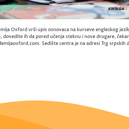
mija Oxford vrši upis osnovaca na kurseve engleskog jezika
, dovedite ih da pored učenja steknu i nove drugare, čekam
ijaoxford.com. Sedište centra je na adresi Trg srpskih do