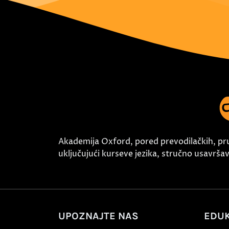
Akademija Oxford, pored prevodilačkih, pr
uključujući kurseve jezika, stručno usavršava
UPOZNAJTE NAS
EDUK