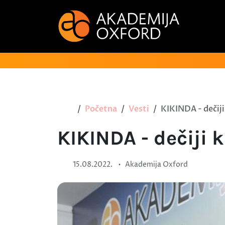
Početna
Vesti
KIKINDA - dečiji
KIKINDA - dečiji 
•
15.08.2022.
Akademija Oxford