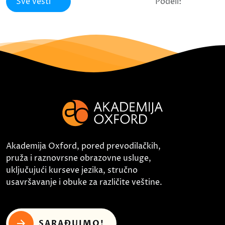
Sve vesti
Podeli:
Akademija Oxford, pored prevodilačkih,
pruža i raznovrsne obrazovne usluge,
uključujući kurseve jezika, stručno
usavršavanje i obuke za različite veštine.
SARAĐUJMO!