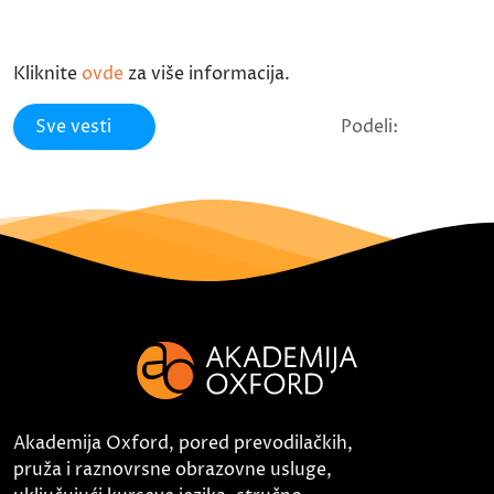
Kliknite
ovde
za više informacija.
Sve vesti
Podeli:
Akademija Oxford, pored prevodilačkih,
pruža i raznovrsne obrazovne usluge,