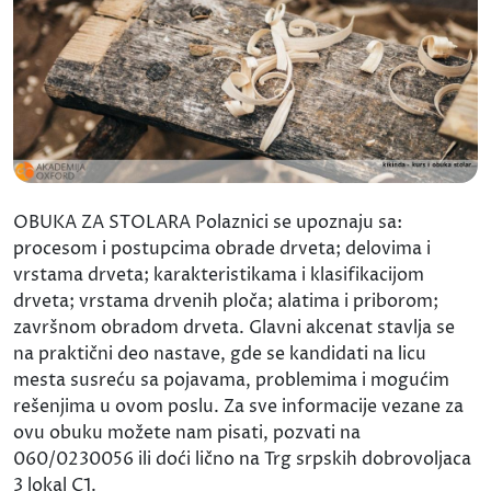
OBUKA ZA STOLARA Polaznici se upoznaju sa:
procesom i postupcima obrade drveta; delovima i
vrstama drveta; karakteristikama i klasifikacijom
drveta; vrstama drvenih ploča; alatima i priborom;
završnom obradom drveta. Glavni akcenat stavlja se
na praktični deo nastave, gde se kandidati na licu
mesta susreću sa pojavama, problemima i mogućim
rešenjima u ovom poslu. Za sve informacije vezane za
ovu obuku možete nam pisati, pozvati na
060/0230056 ili doći lično na Trg srpskih dobrovoljaca
3 lokal C1.