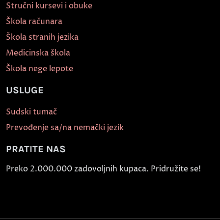
Stručni kursevi i obuke
Škola računara
Škola stranih jezika
Medicinska škola
Škola nege lepote
USLUGE
Sudski tumač
Prevođenje sa/na nemački jezik
PRATITE NAS
Preko 2.000.000 zadovoljnih kupaca. Pridružite se!