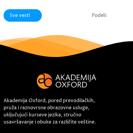
Sve vesti
Podeli:
Akademija Oxford, pored prevodilačkih,
pruža i raznovrsne obrazovne usluge,
uključujući kurseve jezika, stručno
usavršavanje i obuke za različite veštine.