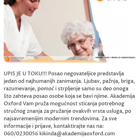
UPIS JE U TOKU!!! Posao negovateljice predstavlja
jedan od najhumanijh zanimanja. Ljubav, pažnja, briga,
razumevanje, pomoć i strpljenje samo su deo onoga
što zahteva posao osobe koja se bavi njime. Akademija
Oxford Vam pruža mogućnost sticanja potrebnog
stručnog znanja za pružanje ovakvih vrsta usluga, po
najsavremenijim modernim trendovima. Za sve
informacije i prijave, kontaktirajte nas na:
060/0230056 kikinda@akademijaoxford.com