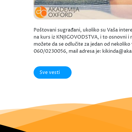
Poštovani sugrađani, ukoliko su Vaša int
na kurs iz KNJIGOVODSTVA, i to osnovni i n
možete da se odlučite za jedan od nekoliko v
060/0230056, mail adresa je: kikinda@akade
Sve vesti