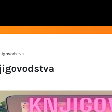
njigovodstva
njigovodstva