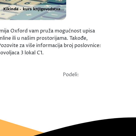
demija Oxford vam pruža mogućnost upisa
ine ili u našim prostorijama. Takođe,
ozovite za više informacija broj poslovnice:
voljaca 3 lokal C1.
Podeli: