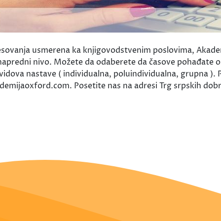
eresovanja usmerena ka knjigovodstvenim poslovima, Aka
apredni nivo. Možete da odaberete da časove pohađate onl
idova nastave ( individualna, poluindividualna, grupna ). P
mijaoxford.com. Posetite nas na adresi Trg srpskih dobro