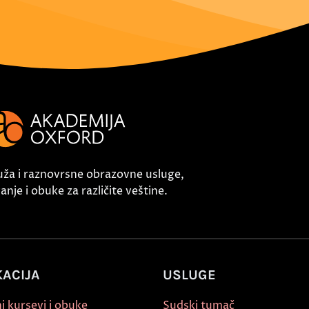
uža i raznovrsne obrazovne usluge,
nje i obuke za različite veštine.
ACIJA
USLUGE
i kursevi i obuke
Sudski tumač