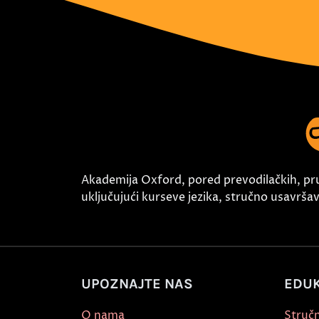
Akademija Oxford, pored prevodilačkih, pr
uključujući kurseve jezika, stručno usavršava
UPOZNAJTE NAS
EDUK
O nama
Stručn