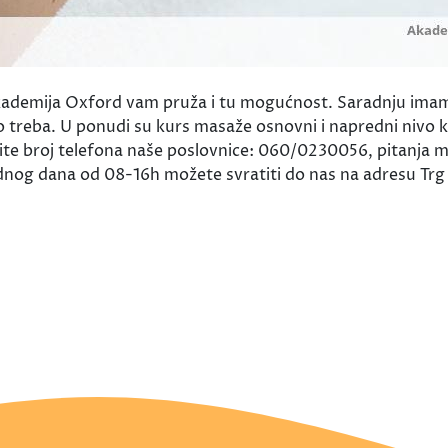
ademija Oxford vam pruža i tu mogućnost. Saradnju imamo
o treba. U ponudi su kurs masaže osnovni i napredni nivo k
te broj telefona naše poslovnice: 060/0230056, pitanja mo
og dana od 08-16h možete svratiti do nas na adresu Trg 