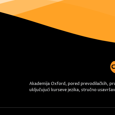
Akademija Oxford, pored prevodilačkih, pr
uključujući kurseve jezika, stručno usavršava