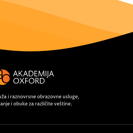
uža i raznovrsne obrazovne usluge,
nje i obuke za različite veštine.