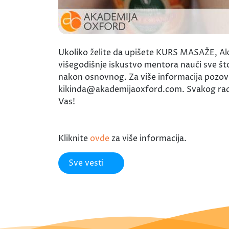
Ukoliko želite da upišete KURS MASAŽE, Ak
višegodišnje iskustvo mentora nauči sve št
nakon osnovnog. Za više informacija pozovi
kikinda@akademijaoxford.com. Svakog radn
Vas!
Kliknite
ovde
za više informacija.
Sve vesti