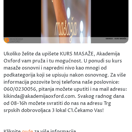
Ukoliko želite da upišete KURS MASAŽE, Akademija
Oxford vam pruža i tu mogućnost. U ponudi su kurs
masaže osnovni i napredni nivo kao mnogi od
podkategorija koji se upisuju nakon osnovnog. Za više
informacija pozovite broj telefona naše poslovnice:
060/0230056, pitanja možete uputiti i na mail adresu:
kikinda@akademijaoxford.com. Svakog radnog dana
od 08-16h možete svratiti do nas na adresu Trg
srpskih dobrovoljaca 3 lokal C1.Čekamo Vas!
Kliknite
ovde
za više informacija.