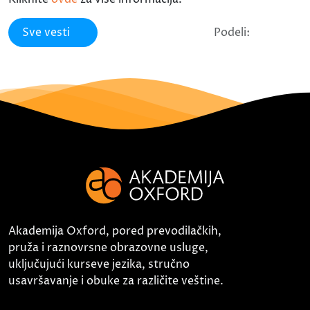
Sve vesti
Podeli:
Akademija Oxford, pored prevodilačkih,
pruža i raznovrsne obrazovne usluge,
uključujući kurseve jezika, stručno
usavršavanje i obuke za različite veštine.