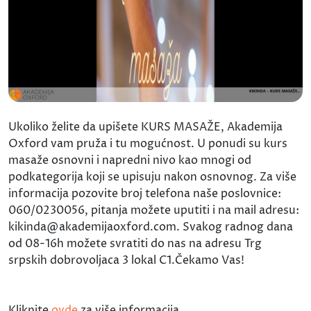
Ukoliko želite da upišete KURS MASAŽE, Akademija
Oxford vam pruža i tu mogućnost. U ponudi su kurs
masaže osnovni i napredni nivo kao mnogi od
podkategorija koji se upisuju nakon osnovnog. Za više
informacija pozovite broj telefona naše poslovnice:
060/0230056, pitanja možete uputiti i na mail adresu:
kikinda@akademijaoxford.com. Svakog radnog dana
od 08-16h možete svratiti do nas na adresu Trg
srpskih dobrovoljaca 3 lokal C1.Čekamo Vas!
Kliknite
ovde
za više informacija.