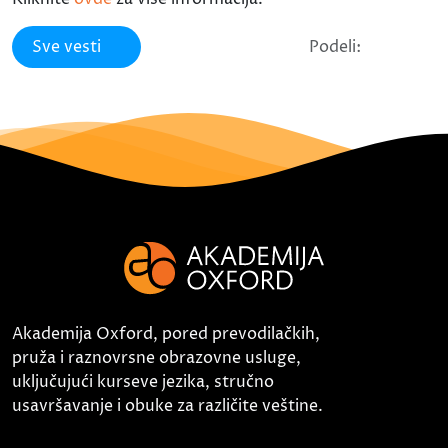
Sve vesti
Podeli:
Akademija Oxford, pored prevodilačkih,
pruža i raznovrsne obrazovne usluge,
uključujući kurseve jezika, stručno
usavršavanje i obuke za različite veštine.