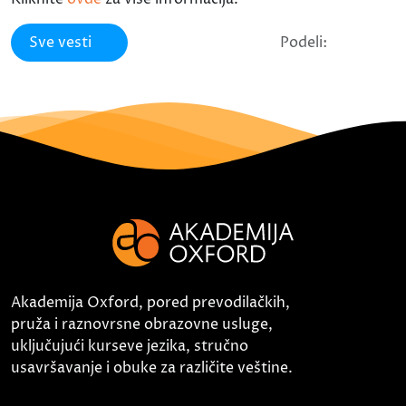
Sve vesti
Podeli:
Akademija Oxford, pored prevodilačkih,
pruža i raznovrsne obrazovne usluge,
uključujući kurseve jezika, stručno
usavršavanje i obuke za različite veštine.