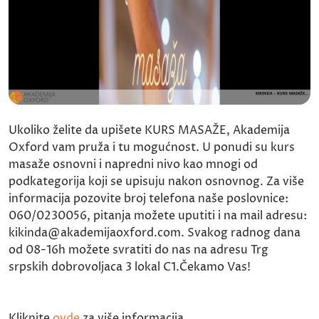
Ukoliko želite da upišete KURS MASAŽE, Akademija
Oxford vam pruža i tu mogućnost. U ponudi su kurs
masaže osnovni i napredni nivo kao mnogi od
podkategorija koji se upisuju nakon osnovnog. Za više
informacija pozovite broj telefona naše poslovnice:
060/0230056, pitanja možete uputiti i na mail adresu:
kikinda@akademijaoxford.com. Svakog radnog dana
od 08-16h možete svratiti do nas na adresu Trg
srpskih dobrovoljaca 3 lokal C1.Čekamo Vas!
Kliknite
ovde
za više informacija.