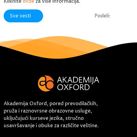
Kliknite
ovde
za više informacija.
Sve vesti
Podeli:
Akademija Oxford, pored prevodilačkih,
pruža i raznovrsne obrazovne usluge,
uključujući kurseve jezika, stručno
usavršavanje i obuke za različite veštine.