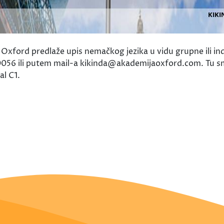
Oxford predlaže upis nemačkog jezika u vidu grupne ili indu
30056 ili putem mail-a kikinda@akademijaoxford.com. Tu 
al C1.