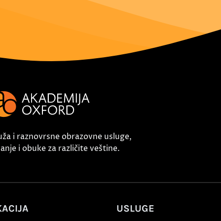
uža i raznovrsne obrazovne usluge,
nje i obuke za različite veštine.
ACIJA
USLUGE