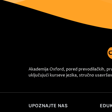
Akademija Oxford, pored prevodilačkih, pr
uključujući kurseve jezika, stručno usavršava
UPOZNAJTE NAS
EDUK