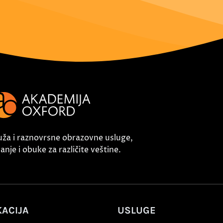
uža i raznovrsne obrazovne usluge,
nje i obuke za različite veštine.
ACIJA
USLUGE