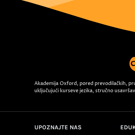
Akademija Oxford, pored prevodilačkih, pr
uključujući kurseve jezika, stručno usavršava
UPOZNAJTE NAS
EDUK