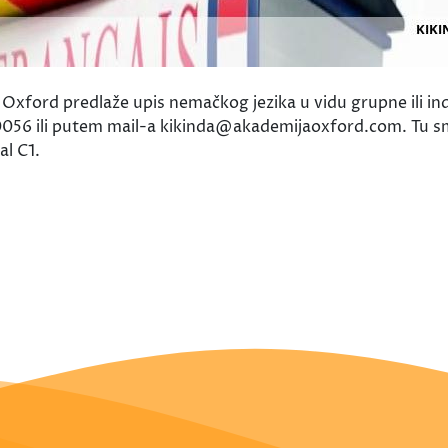
Oxford predlaže upis nemačkog jezika u vidu grupne ili indu
30056 ili putem mail-a kikinda@akademijaoxford.com. Tu 
al C1.