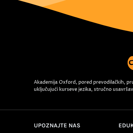
Akademija Oxford, pored prevodilačkih, pr
uključujući kurseve jezika, stručno usavršava
UPOZNAJTE NAS
EDUK