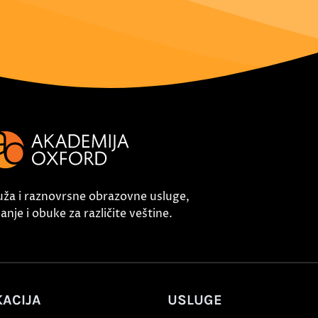
uža i raznovrsne obrazovne usluge,
nje i obuke za različite veštine.
ACIJA
USLUGE