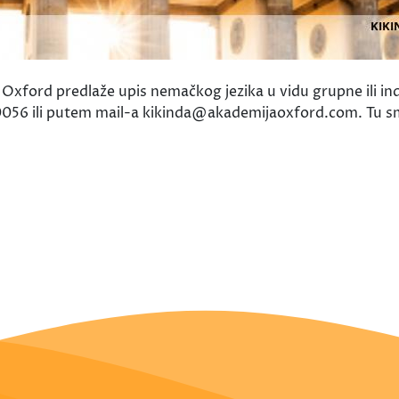
Oxford predlaže upis nemačkog jezika u vidu grupne ili indu
30056 ili putem mail-a kikinda@akademijaoxford.com. Tu 