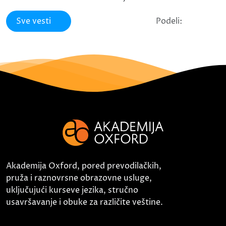
Sve vesti
Podeli:
Akademija Oxford, pored prevodilačkih,
pruža i raznovrsne obrazovne usluge,
uključujući kurseve jezika, stručno
usavršavanje i obuke za različite veštine.