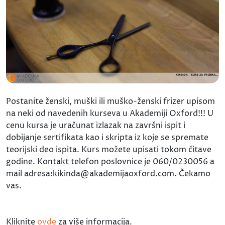
Postanite ženski, muški ili muško-ženski frizer upisom
na neki od navedenih kurseva u Akademiji Oxford!!! U
cenu kursa je uračunat izlazak na završni ispit i
dobijanje sertifikata kao i skripta iz koje se spremate
teorijski deo ispita. Kurs možete upisati tokom čitave
godine. Kontakt telefon poslovnice je 060/0230056 a
mail adresa:kikinda@akademijaoxford.com. Čekamo
vas.
Kliknite
ovde
za više informacija.