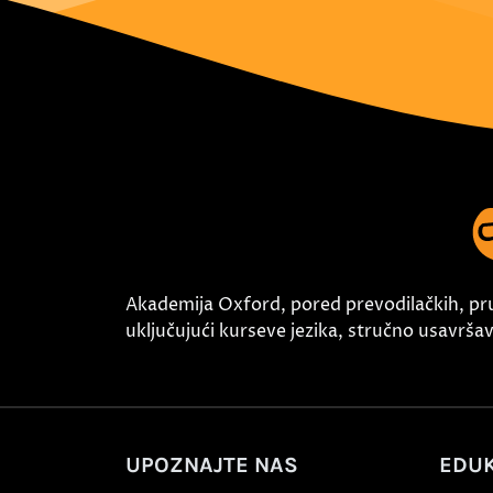
Akademija Oxford, pored prevodilačkih, pr
uključujući kurseve jezika, stručno usavršava
UPOZNAJTE NAS
EDUK