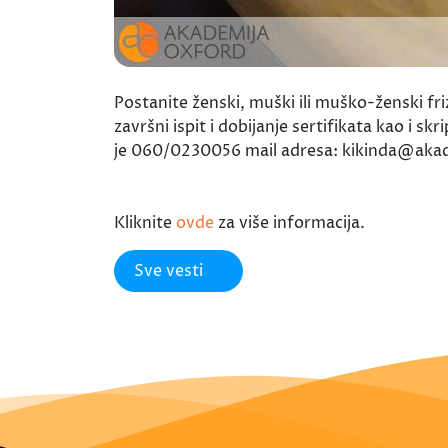
Postanite ženski, muški ili muško-ženski fr
završni ispit i dobijanje sertifikata kao i 
je 060/0230056 mail adresa: kikinda@aka
Kliknite
ovde
za više informacija.
Sve vesti