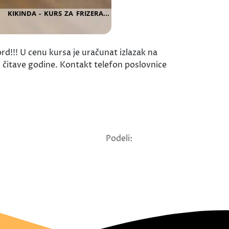
d!!! U cenu kursa je uračunat izlazak na
om čitave godine. Kontakt telefon poslovnice
Podeli: