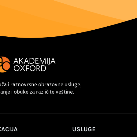
uža i raznovrsne obrazovne usluge,
nje i obuke za različite veštine.
ACIJA
USLUGE