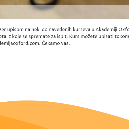
izer upisom na neki od navedenih kurseva u Akademiji Oxfor
skripta iz koje se spremate za ispit. Kurs možete upisati tok
demijaoxford.com. Čekamo vas.