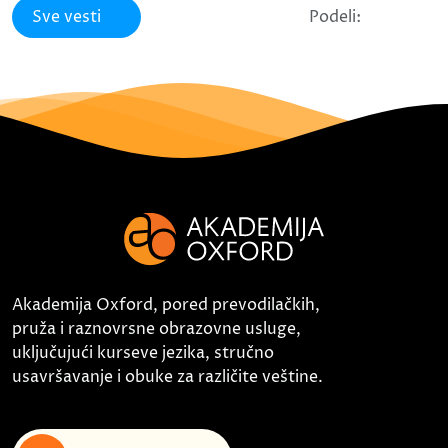
Sve vesti
Podeli:
Akademija Oxford, pored prevodilačkih,
pruža i raznovrsne obrazovne usluge,
uključujući kurseve jezika, stručno
usavršavanje i obuke za različite veštine.