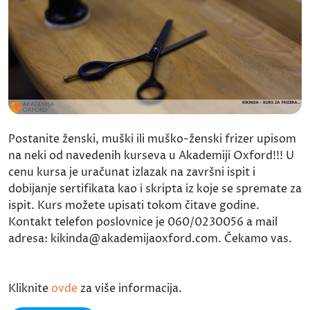
Postanite ženski, muški ili muško-ženski frizer upisom
na neki od navedenih kurseva u Akademiji Oxford!!! U
cenu kursa je uračunat izlazak na završni ispit i
dobijanje sertifikata kao i skripta iz koje se spremate za
ispit. Kurs možete upisati tokom čitave godine.
Kontakt telefon poslovnice je 060/0230056 a mail
adresa: kikinda@akademijaoxford.com. Čekamo vas.
Kliknite
ovde
za više informacija.