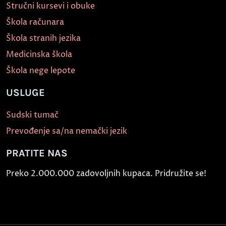
Stručni kursevi i obuke
Škola računara
Škola stranih jezika
Medicinska škola
Škola nege lepote
USLUGE
Sudski tumač
Prevođenje sa/na nemački jezik
PRATITE NAS
Preko 2.000.000 zadovoljnih kupaca. Pridružite se!