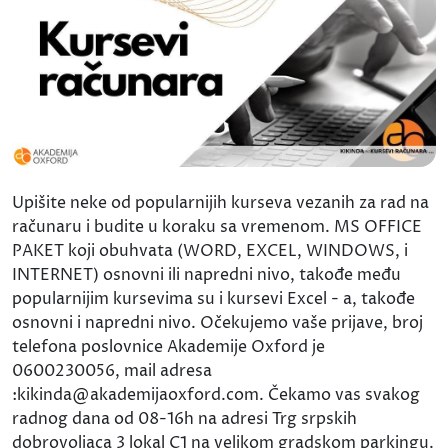
Upišite neke od popularnijih kurseva vezanih za rad na
računaru i budite u koraku sa vremenom. MS OFFICE
PAKET koji obuhvata (WORD, EXCEL, WINDOWS, i
INTERNET) osnovni ili napredni nivo, takođe među
popularnijim kursevima su i kursevi Excel - a, takođe
osnovni i napredni nivo. Očekujemo vaše prijave, broj
telefona poslovnice Akademije Oxford je
0600230056, mail adresa
:kikinda@akademijaoxford.com. Čekamo vas svakog
radnog dana od 08-16h na adresi Trg srpskih
dobrovoljaca 3 lokal C1 na velikom gradskom parkingu.