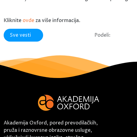
Kliknite
ovde
za više informacija.
Sve vesti
Podeli:
Akademija Oxford, pored prevodilačkih,
pruža i raznovrsne obrazovne usluge,