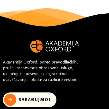
Akademija Oxford, pored prevodilačkih,
pruža i raznovrsne obrazovne usluge,
uključujući kurseve jezika, stručno
usavršavanje i obuke za različite veštine.
SARAĐUJMO!