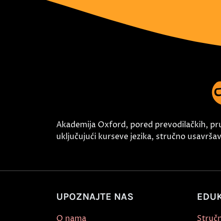
Akademija Oxford, pored prevodilačkih, pr
uključujući kurseve jezika, stručno usavršava
UPOZNAJTE NAS
EDUK
O nama
Stručn