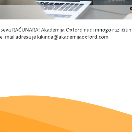
urseva RAČUNARA! Akademija Oxford nudi mnogo različitih k
a e-mail adresa je kikinda@akademijaoxford.com