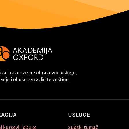
uža i raznovrsne obrazovne usluge,
nje i obuke za različite veštine.
ACIJA
USLUGE
i kursevi i obuke
Sudski tumač