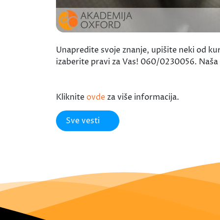
Unapredite svoje znanje, upišite neki od k
izaberite pravi za Vas! 060/0230056. Naš
Kliknite
ovde
za više informacija.
Sve vesti