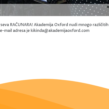
urseva RAČUNARA! Akademija Oxford nudi mnogo različitih k
a e-mail adresa je kikinda@akademijaoxford.com