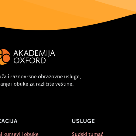
uža i raznovrsne obrazovne usluge,
nje i obuke za različite veštine.
ACIJA
USLUGE
i kursevi i obuke
Sudski tumač