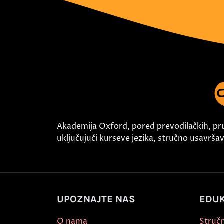
Akademija Oxford, pored prevodilačkih, pr
uključujući kurseve jezika, stručno usavršava
UPOZNAJTE NAS
EDUK
O nama
Stručn