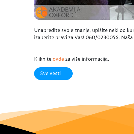
Unapredite svoje znanje, upišite neki od k
izaberite pravi za Vas! 060/0230056. Naš
Kliknite
ovde
za više informacija.
Sve vesti