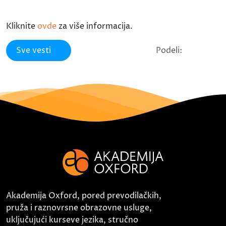
Kliknite
ovde
za više informacija.
Sve vesti
Podeli:
Akademija Oxford, pored prevodilačkih,
pruža i raznovrsne obrazovne usluge,
uključujući kurseve jezika, stručno