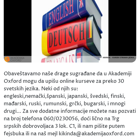
Obaveštavamo naše drage sugrađane da u Akademiji
Oxford mogu da upišu online kurseve za preko 30
svetskih jezika. Neki od njih su:
engleski,nemački,španski, japanski, švedski, finski,
mađarski, ruski, rumunski, grčki, bugarski, i mnogi
drugi... Za sve dodatne informacije možete nas pozvati
na broj telefona 060/0230056, doći lično na Trg
srpskih dobrovoljaca 3 lok. C1, ili nam pišite putem
fejsbuka ili na naš mejl kikinda@akademijaoxford.com