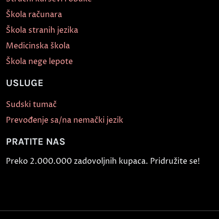
Škola računara
Škola stranih jezika
Medicinska škola
Škola nege lepote
USLUGE
Sudski tumač
Prevođenje sa/na nemački jezik
PRATITE NAS
Preko 2.000.000 zadovoljnih kupaca. Pridružite se!