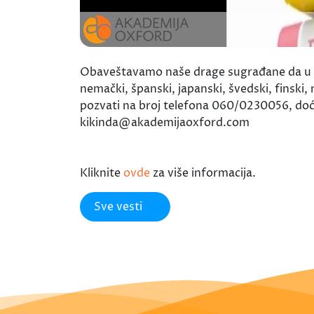
Obaveštavamo naše drage sugrađane da u Aka
nemački, španski, japanski, švedski, finski,
pozvati na broj telefona 060/0230056, doći l
kikinda@akademijaoxford.com
Kliknite
ovde
za više informacija.
Sve vesti