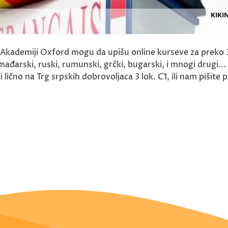
demiji Oxford mogu da upišu online kurseve za preko 30 s
 mađarski, ruski, rumunski, grčki, bugarski, i mnogi drugi.
ično na Trg srpskih dobrovoljaca 3 lok. C1, ili nam pišite p