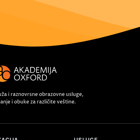
uža i raznovrsne obrazovne usluge,
nje i obuke za različite veštine.
ACIJA
USLUGE