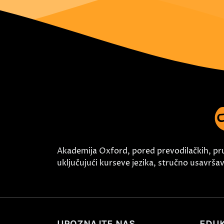
Akademija Oxford, pored prevodilačkih, pr
uključujući kurseve jezika, stručno usavršava
UPOZNAJTE NAS
EDUK