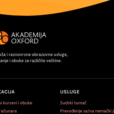
uža i raznovrsne obrazovne usluge,
nje i obuke za različite veštine.
ACIJA
USLUGE
i kursevi i obuke
Sudski tumač
 računara
Prevođenje sa/na nemački j