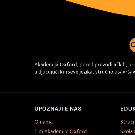
Akademija Oxford, pored prevodilačkih, pr
uključujući kurseve jezika, stručno usavršava
UPOZNAJTE NAS
EDUK
O nama
Stručn
Tim Akademije Oxford
Škola