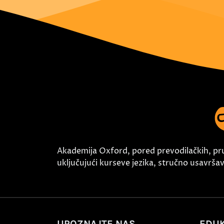
Akademija Oxford, pored prevodilačkih, pr
uključujući kurseve jezika, stručno usavršava
UPOZNAJTE NAS
EDUK