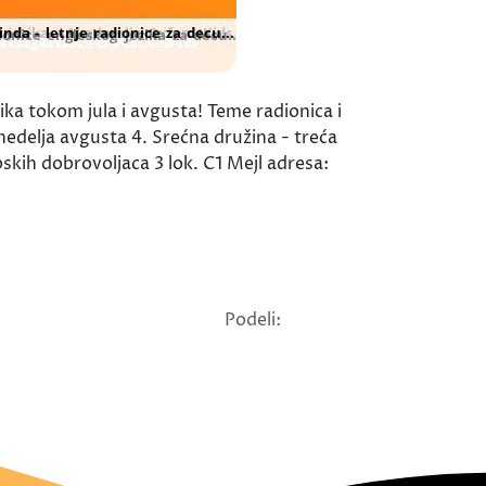
ka tokom jula i avgusta! Teme radionica i
 nedelja avgusta 4. Srećna družina - treća
skih dobrovoljaca 3 lok. C1 Mejl adresa:
Podeli: