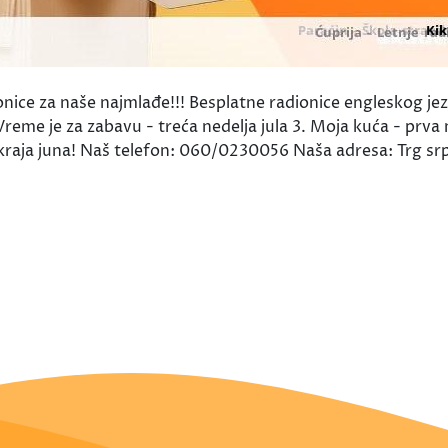
ice za naše najmlađe!!! Besplatne radionice engleskog jezi
. Vreme je za zabavu - treća nedelja jula 3. Moja kuća - prva
o kraja juna! Naš telefon: 060/0230056 Naša adresa: Trg srp