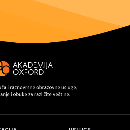
uža i raznovrsne obrazovne usluge,
nje i obuke za različite veštine.
ACIJA
USLUGE