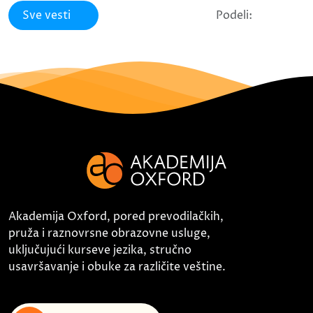
Sve vesti
Podeli:
Akademija Oxford, pored prevodilačkih,
pruža i raznovrsne obrazovne usluge,
uključujući kurseve jezika, stručno
usavršavanje i obuke za različite veštine.