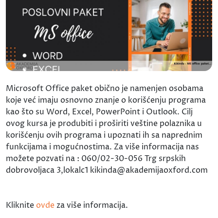
Microsoft Office paket obično je namenjen osobama
koje već imaju osnovno znanje o korišćenju programa
kao što su Word, Excel, PowerPoint i Outlook. Cilj
ovog kursa je produbiti i proširiti veštine polaznika u
korišćenju ovih programa i upoznati ih sa naprednim
funkcijama i mogućnostima. Za više informacija nas
možete pozvati na : 060/02-30-056 Trg srpskih
dobrovoljaca 3,lokalc1 kikinda@akademijaoxford.com
Kliknite
ovde
za više informacija.