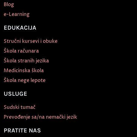
Blog
e-Learning
EDUKACIJA
Stručni kursevi i obuke
Škola računara
Škola stranih jezika
Medicinska škola
Škola nege lepote
USLUGE
Sudski tumač
Prevođenje sa/na nemački jezik
PRATITE NAS