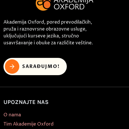
Akademija Oxford, pored prevodilačkih,
pruža i raznovrsne obrazovne usluge,
uključujući kurseve jezika, stručno
usavršavanje i obuke za različite veštine.
SARAĐUJMO!
UPOZNAJTE NAS
O nama
Tim Akademije Oxford