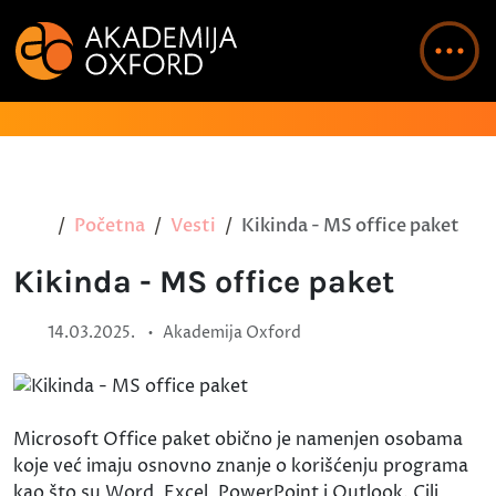
Početna
Vesti
Kikinda - MS office paket
Kikinda - MS office paket
•
14.03.2025.
Akademija Oxford
Microsoft Office paket obično je namenjen osobama
koje već imaju osnovno znanje o korišćenju programa
kao što su Word, Excel, PowerPoint i Outlook. Cilj