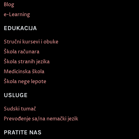
Blog
e-Learning
EDUKACIJA
Stručni kursevi i obuke
Škola računara
Škola stranih jezika
Medicinska škola
Škola nege lepote
USLUGE
Sudski tumač
Prevođenje sa/na nemački jezik
PRATITE NAS