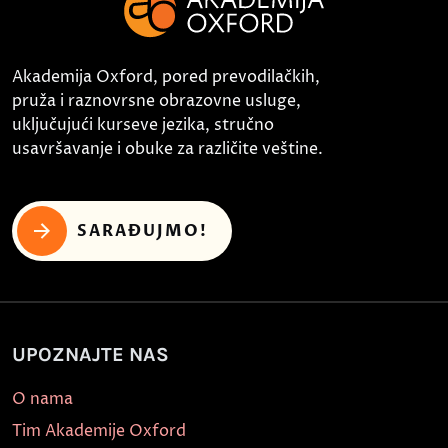
Akademija Oxford, pored prevodilačkih,
pruža i raznovrsne obrazovne usluge,
uključujući kurseve jezika, stručno
usavršavanje i obuke za različite veštine.
SARAĐUJMO!
UPOZNAJTE NAS
O nama
Tim Akademije Oxford