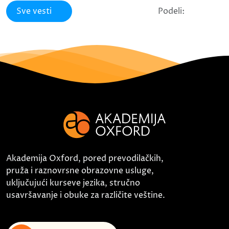
Sve vesti
Podeli:
Akademija Oxford, pored prevodilačkih,
pruža i raznovrsne obrazovne usluge,
uključujući kurseve jezika, stručno
usavršavanje i obuke za različite veštine.