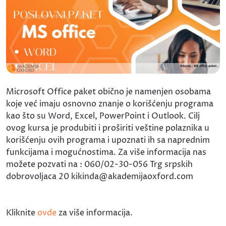
Microsoft Office paket obično je namenjen osobama
koje već imaju osnovno znanje o korišćenju programa
kao što su Word, Excel, PowerPoint i Outlook. Cilj
ovog kursa je produbiti i proširiti veštine polaznika u
korišćenju ovih programa i upoznati ih sa naprednim
funkcijama i mogućnostima. Za više informacija nas
možete pozvati na : 060/02-30-056 Trg srpskih
dobrovoljaca 20 kikinda@akademijaoxford.com
Kliknite
ovde
za više informacija.