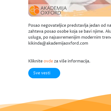
Posao negovateljice predstavlja jedan od n
zahteva posao osobe koja se bavi njime. A
usluga, po najsavremenijim modernim trend
kikinda@akademijaoxford.com
Kliknite
ovde
za više informacija.
Sve vesti