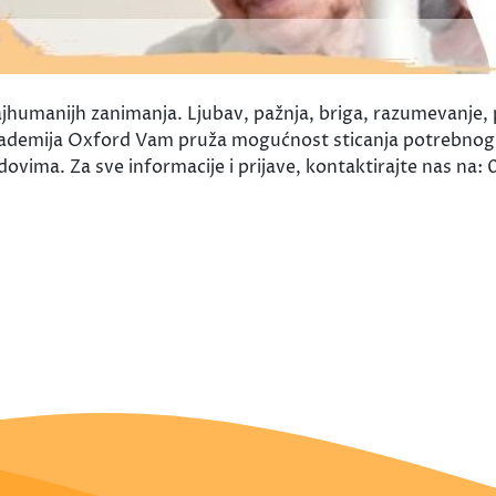
ajhumanijh zanimanja. Ljubav, pažnja, briga, razumevanje,
kademija Oxford Vam pruža mogućnost sticanja potrebnog 
ovima. Za sve informacije i prijave, kontaktirajte nas na