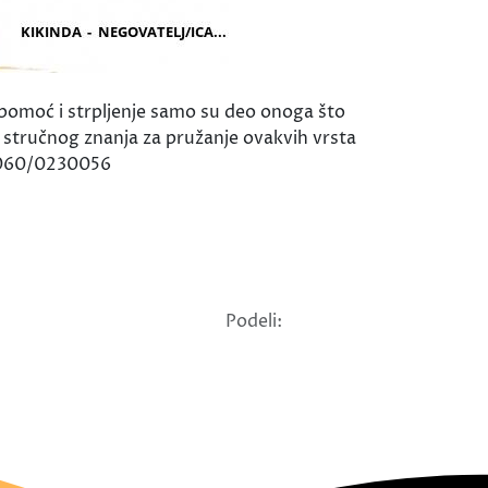
 pomoć i strpljenje samo su deo onoga što
stručnog znanja za pružanje ovakvih vrsta
: 060/0230056
Podeli: