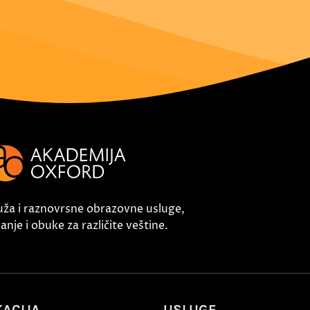
uža i raznovrsne obrazovne usluge,
nje i obuke za različite veštine.
ACIJA
USLUGE