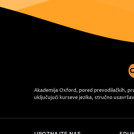
Akademija Oxford, pored prevodilačkih, pr
uključujući kurseve jezika, stručno usavršava
UPOZNAJTE NAS
EDUK