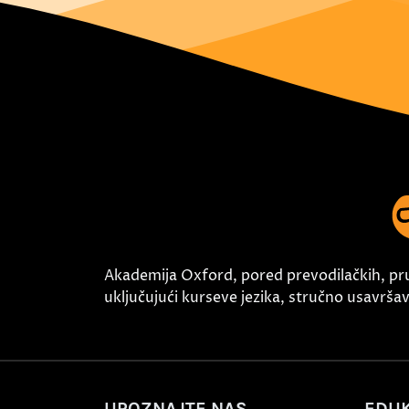
Akademija Oxford, pored prevodilačkih, pr
uključujući kurseve jezika, stručno usavršava
UPOZNAJTE NAS
EDUK