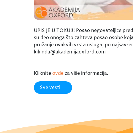
UPIS JE U TOKU!!! Posao negovateljice pred
su deo onoga što zahteva posao osobe koja
pružanje ovakvih vrsta usluga, po najsavre
kikinda@akademijaoxford.com
Kliknite
ovde
za više informacija.
Sve vesti