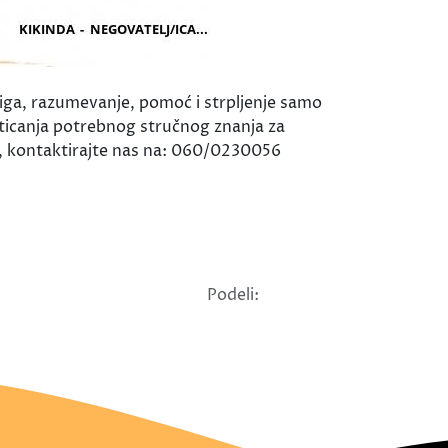
riga, razumevanje, pomoć i strpljenje samo
icanja potrebnog stručnog znanja za
e, kontaktirajte nas na: 060/0230056
Podeli: