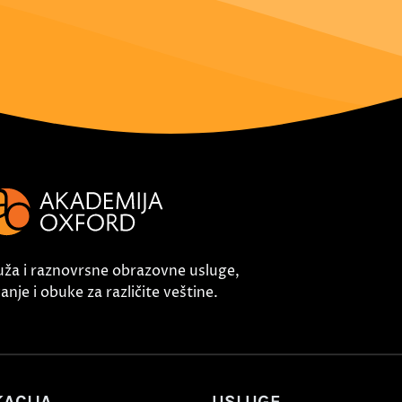
uža i raznovrsne obrazovne usluge,
nje i obuke za različite veštine.
ACIJA
USLUGE