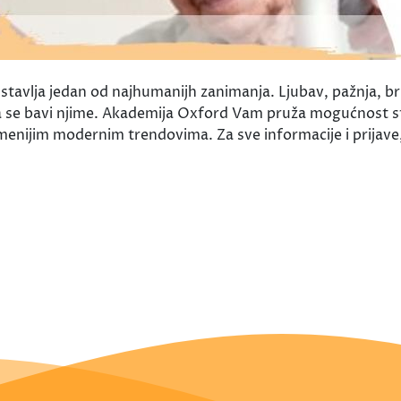
stavlja jedan od najhumanijh zanimanja. Ljubav, pažnja, b
 se bavi njime. Akademija Oxford Vam pruža mogućnost st
menijim modernim trendovima. Za sve informacije i prijav