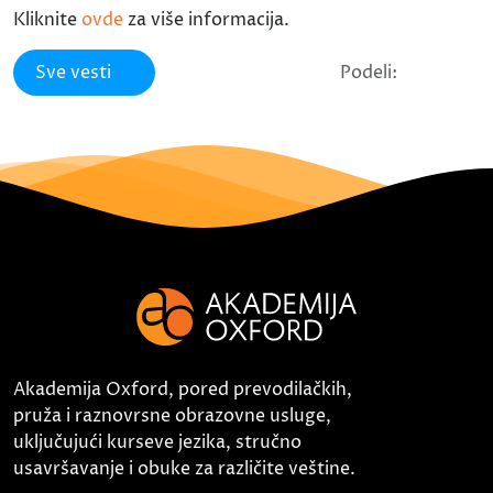
Kliknite
ovde
za više informacija.
Sve vesti
Podeli:
Akademija Oxford, pored prevodilačkih,
pruža i raznovrsne obrazovne usluge,
uključujući kurseve jezika, stručno
usavršavanje i obuke za različite veštine.