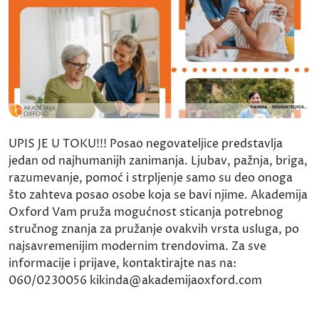
UPIS JE U TOKU!!! Posao negovateljice predstavlja
jedan od najhumanijh zanimanja. Ljubav, pažnja, briga,
razumevanje, pomoć i strpljenje samo su deo onoga
što zahteva posao osobe koja se bavi njime. Akademija
Oxford Vam pruža mogućnost sticanja potrebnog
stručnog znanja za pružanje ovakvih vrsta usluga, po
najsavremenijim modernim trendovima. Za sve
informacije i prijave, kontaktirajte nas na:
060/0230056 kikinda@akademijaoxford.com