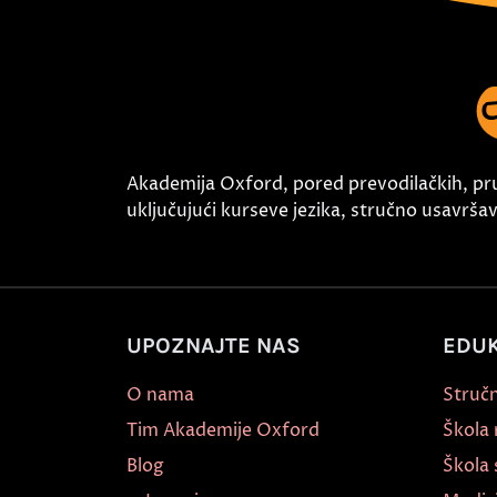
Akademija Oxford, pored prevodilačkih, pr
uključujući kurseve jezika, stručno usavršava
UPOZNAJTE NAS
EDUK
O nama
Stručn
Tim Akademije Oxford
Škola
Blog
Škola 