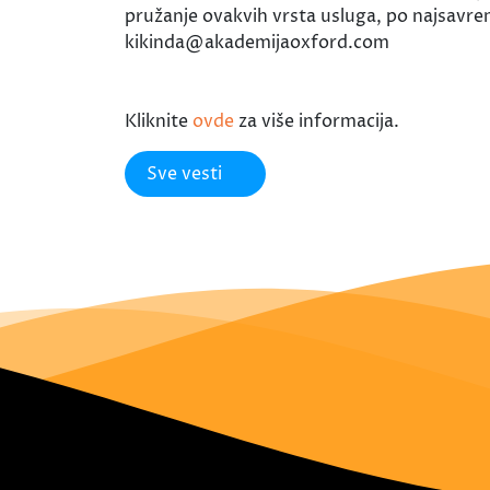
pružanje ovakvih vrsta usluga, po najsavre
kikinda@akademijaoxford.com
Kliknite
ovde
za više informacija.
Sve vesti