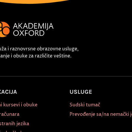
uža i raznovrsne obrazovne usluge,
nje i obuke za različite veštine.
ACIJA
USLUGE
i kursevi i obuke
Sudski tumač
 računara
Prevođenje sa/na nemački j
stranih jezika