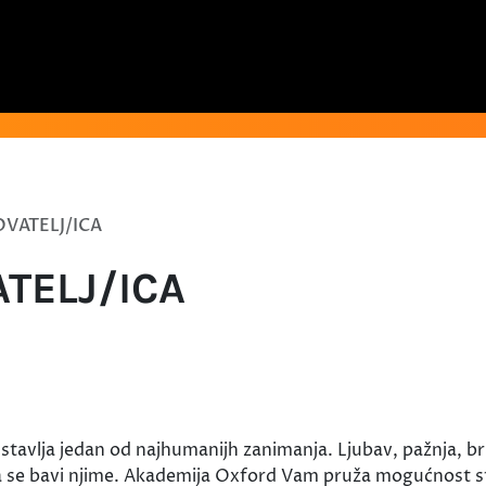
OVATELJ/ICA
ATELJ/ICA
stavlja jedan od najhumanijh zanimanja. Ljubav, pažnja, b
 se bavi njime. Akademija Oxford Vam pruža mogućnost st